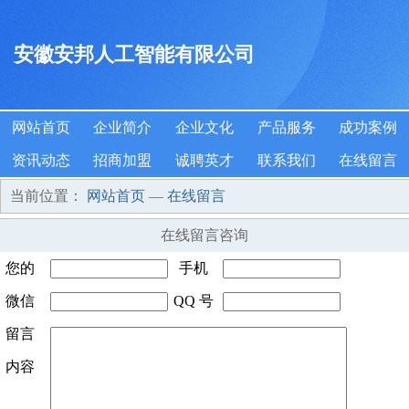
安徽安邦人工智能有限公司
网站首页
企业简介
企业文化
产品服务
成功案例
资讯动态
招商加盟
诚聘英才
联系我们
在线留言
当前位置：
网站首页
—
在线留言
在线留言咨询
您的
手机
姓名
微信
*
QQ 号
号码
*
号码
留言
码
内容